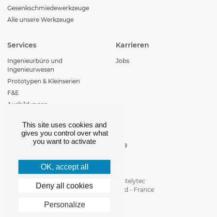
Gesenkschmiedewerkzeuge
Alle unsere Werkzeuge
Services
Karrieren
Ingenieurbüro und
Jobs
Ingenieurwesen
Prototypen & Kleinserien
F&E
Ausbildungen
This site uses cookies and
Kontakt
gives you control over what
you want to activate
+33 (0)4 77 29 30 29
loire-etude@loire-
etude.com
OK, accept all
Parc d'activité de Stelytec
Deny all cookies
42400 Saint-Chamond - France
Personalize